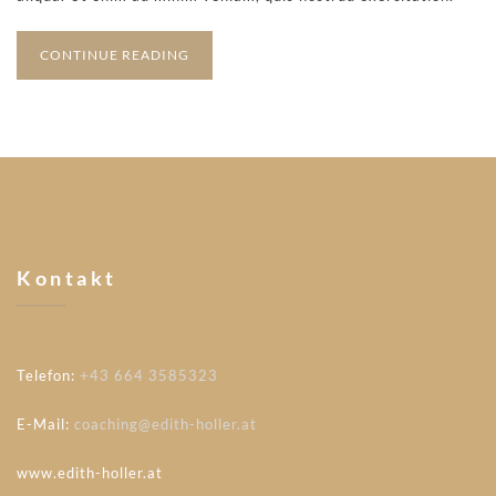
CONTINUE READING
Kontakt
Telefon:
+43 664 3585323
E-Mail:
coaching@edith-holler.at
www.edith-holler.at